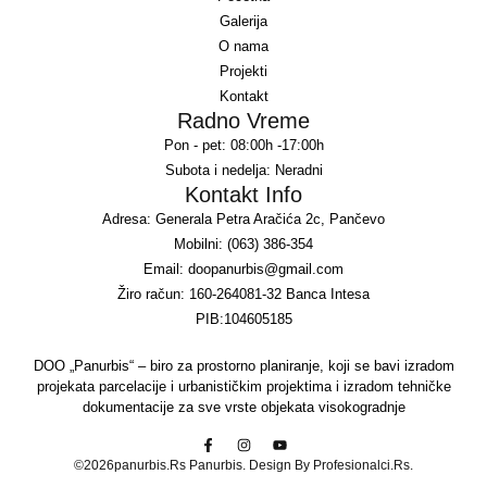
Galerija
O nama
Projekti
Kontakt
Radno Vreme
Pon - pet: 08:00h -17:00h
Subota i nedelja: Neradni
Kontakt Info
Adresa: Generala Petra Aračića 2c, Pančevo
Mobilni: (063) 386-354
Email: doopanurbis@gmail.com
Žiro račun: 160-264081-32 Banca Intesa
PIB:104605185
DOO „Panurbis“ – biro za prostorno planiranje, koji se bavi izradom
projekata parcelacije i urbanističkim projektima i izradom tehničke
dokumentacije za sve vrste objekata visokogradnje
©2026panurbis.rs Panurbis. Design By Profesionalci.rs.