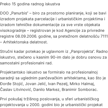
Preko 15 godina radnog iskustva
DOO „Panurbis“ – biro za prostorno planiranje, koji se bavi
izradom projekata parcelacije i urbanističkim projektima i
izradom tehničke dokumentacije za sve vrste objekata
visokogradnje – registrovan je kod Agencije za privredne
registre 08.09.2006. godine, sa pretežnom delatnošću 7111
– Arhitektonska delatnost.
Stručni kadar potekao je uglavnom iz „Panprojekta“. Radno
iskustvo, stečeno u kasnim 90-im dalo je dobru osnovu za
samostalni profesionalni rad.
Projektantsko iskustvo se formiralo na profesionalnoj
saradnji sa uglednim pančevačkim arhitektama, kao što je
Đorđe Stojić, Jovan Jelić, Ivan Pezelj, Mirko Halmaj,
Časlav Litvinović, Danilo Markez, Branimir Somborac.
Prvi pokušaj tržišnog poslovanja, u sferi urbanističkog
projektovanja u 2000. godini bio je urbanistički projekat