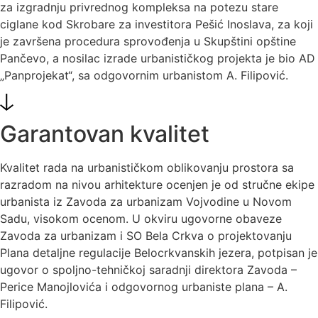
za izgradnju privrednog kompleksa na potezu stare
ciglane kod Skrobare za investitora Pešić Inoslava, za koji
je završena procedura sprovođenja u Skupštini opštine
Pančevo, a nosilac izrade urbanističkog projekta je bio AD
„Panprojekat“, sa odgovornim urbanistom A. Filipović.
Garantovan kvalitet
Kvalitet rada na urbanističkom oblikovanju prostora sa
razradom na nivou arhitekture ocenjen je od stručne ekipe
urbanista iz Zavoda za urbanizam Vojvodine u Novom
Sadu, visokom ocenom. U okviru ugovorne obaveze
Zavoda za urbanizam i SO Bela Crkva o projektovanju
Plana detaljne regulacije Belocrkvanskih jezera, potpisan je
ugovor o spoljno-tehničkoj saradnji direktora Zavoda –
Perice Manojlovića i odgovornog urbaniste plana – A.
Filipović.