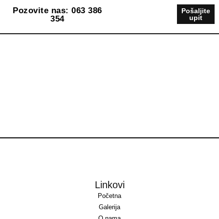
Pozovite nas: 063 386
Pošaljite
upit
354
Linkovi
Početna
Galerija
O nama