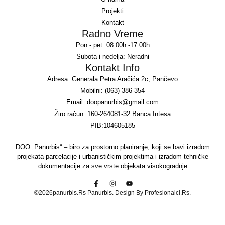
Projekti
Kontakt
Radno Vreme
Pon - pet: 08:00h -17:00h
Subota i nedelja: Neradni
Kontakt Info
Adresa: Generala Petra Aračića 2c, Pančevo
Mobilni: (063) 386-354
Email: doopanurbis@gmail.com
Žiro račun: 160-264081-32 Banca Intesa
PIB:104605185
DOO „Panurbis“ – biro za prostorno planiranje, koji se bavi izradom
projekata parcelacije i urbanističkim projektima i izradom tehničke
dokumentacije za sve vrste objekata visokogradnje
©2026panurbis.rs Panurbis. Design By Profesionalci.rs.